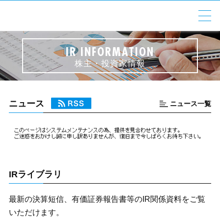
COMPANY OVERVIEW
会社情報
IR INFORMATION
株主・投資家情報
MIKUNI GROUP
ミクニグループ
PRODUCTS
製品情報
ニュース
ニュース一覧
ESG
ESG情報
IR
株主・投資家情報
IRライブラリ
RECRUIT
採用情報
最新の決算短信、有価証券報告書等のIR関係資料をご覧
いただけます。
お問い合わせ
NEWS
個人情報保護方針