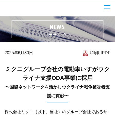
COMPANY OVERVIEW
会社情報
NEWS
ニュース
MIKUNI GROUP
ミクニグループ
PRODUCTS
製品情報
2025年6月30日
印刷用PDF
ESG
ESG情報
ミクニグループ会社の電動車いすがウク
ライナ支援ODA事業に採用
IR
株主・投資家情報
〜国際ネットワークを活かしウクライナ戦争被災者支
RECRUIT
援に貢献〜
採用情報
株式会社ミクニ（以下、当社）のグループ会社であるサ
お問い合わせ
NEWS
個人情報保護方針