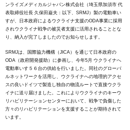
ンライズメディカルジャパン株式会社（埼玉県加須市 代
表取締役社長 久保田巌夫：以下、SRMJ）製の電動車い
すが、日本政府によるウクライナ支援のODA事業に採用
されウクライナ戦争の被災者支援に活用されることとな
JP
EN
り、納入が完了しましたのでお知らせします。
SRMJは、国際協力機構（JICA）を通じて日本政府の
ODA（政府開発援助）に参画し、今年5月 ウクライナへ
電動車いす５６台の供給を行いました。同社のグローバ
ルネットワークを活用し、ウクライナへの地理的アクセ
スの良いドイツで製造し独自の物流ルートで直接ウクラ
イナに送り届けました。これによりウクライナのキーウ
リハビリテーションセンターにおいて、戦争で負傷した
方々のリハビリテーションを支援することが期待されて
います。